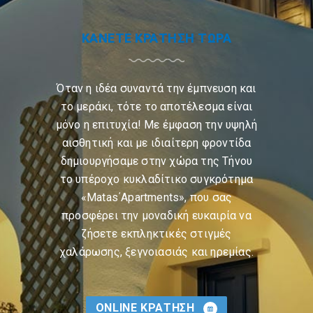
ΚΑΝΕΤΕ ΚΡΑΤΗΣΗ ΤΩΡΑ
Όταν η ιδέα συναντά την έμπνευση και
το μεράκι, τότε το αποτέλεσμα είναι
μόνο η επιτυχία! Με έμφαση την υψηλή
αισθητική και με ιδιαίτερη φροντίδα
δημιουργήσαμε στην χώρα της Τήνου
το υπέροχο κυκλαδίτικο συγκρότημα
«Matas΄Apartments», που σας
προσφέρει την μοναδική ευκαιρία να
ζήσετε εκπληκτικές στιγμές
χαλάρωσης, ξεγνοιασιάς και ηρεμίας.
ONLINE ΚΡΑΤΗΣΗ