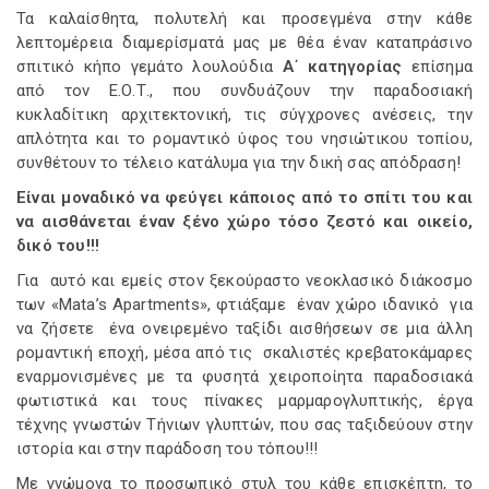
Τα καλαίσθητα, πολυτελή και προσεγμένα στην κάθε
λεπτομέρεια διαμερίσματά μας με θέα έναν καταπράσινο
σπιτικό κήπο γεμάτο λουλούδια
Α΄ κατηγορίας
επίσημα
από τον Ε.Ο.Τ., που συνδυάζουν την παραδοσιακή
κυκλαδίτικη αρχιτεκτονική, τις σύγχρονες ανέσεις, την
απλότητα και το ρομαντικό ύφος του νησιώτικου τοπίου,
συνθέτουν το τέλειο κατάλυμα για την δική σας απόδραση!
Είναι μοναδικό να φεύγει κάποιος από το σπίτι του και
να αισθάνεται έναν ξένο χώρο τόσο ζεστό και οικείο,
δικό του!!!
Για αυτό και εμείς στον ξεκούραστο νεοκλασικό διάκοσμο
των «Mata’s Apartments», φτιάξαμε έναν χώρο ιδανικό για
να ζήσετε ένα ονειρεμένο ταξίδι αισθήσεων σε μια άλλη
ρομαντική εποχή, μέσα από τις σκαλιστές κρεβατοκάμαρες
εναρμονισμένες με τα φυσητά χειροποίητα παραδοσιακά
φωτιστικά και τους πίνακες μαρμαρογλυπτικής, έργα
τέχνης γνωστών Τήνιων γλυπτών, που σας ταξιδεύουν στην
ιστορία και στην παράδοση του τόπου!!!
Με γνώμονα το προσωπικό στυλ του κάθε επισκέπτη, το