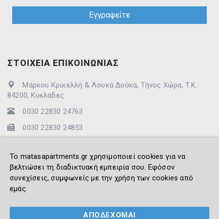
ΣΤΟΙΧΕΙΑ ΕΠΙΚΟΙΝΩΝΙΑΣ
Μάρκου Κρικελλή & Λουκά Δούκα, Τήνος Χώρα, Τ.Κ.
84200, Κυκλάδες
0030 22830 24763
0030 22830 24853
info@matasapartments.gr
To matasapartments.gr χρησιμοποιεί cookies για να
βελτιώσει τη διαδικτυακή εμπειρία σου. Εφόσον
συνεχίσεις, συμφωνείς με την χρήση των cookies από
εμάς.
© 2021 -2026 Matas' Apartments. All Rights Reserved -
Created by
ΑΠΟΔΕΧΟΜΑΙ
Vrisko.gr